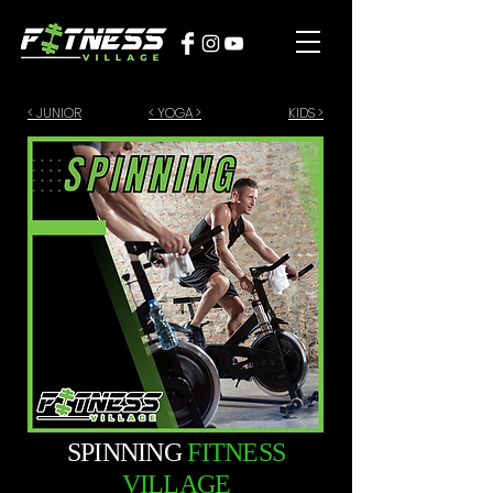
< JUNIOR
< YOGA >
KIDS >
SPINNING
FITNESS
VILLAGE