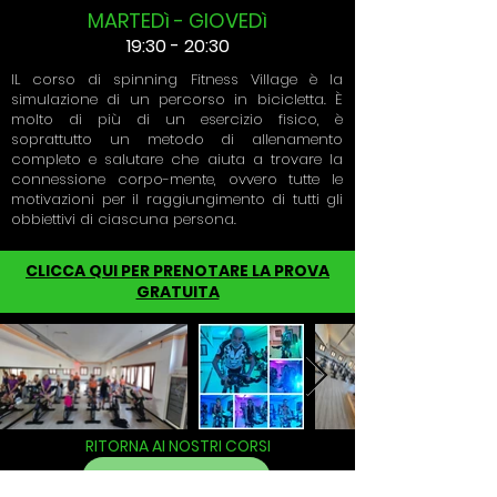
MARTEDì - GIOVEDì
19:30 - 20:30
IL corso di spinning Fitness Village è la
simulazione di un percorso in bicicletta. È
molto di più di un esercizio fisico, è
soprattutto un metodo di allenamento
completo e salutare che aiuta a trovare la
connessione corpo-mente, ovvero tutte le
motivazioni per il raggiungimento di tutti gli
obbiettivi di ciascuna persona.
CLICCA QUI PER PRENOTARE LA PROVA
GRATUITA
RITORNA AI NOSTRI CORSI
I NOSTRI CORSI