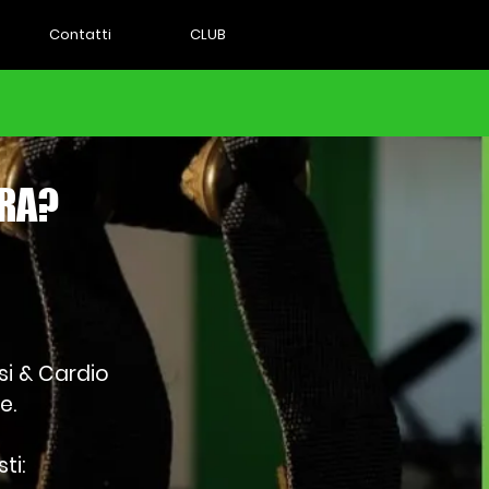
Contatti
CLUB
TRA?
esi & Cardio
e.
ti: