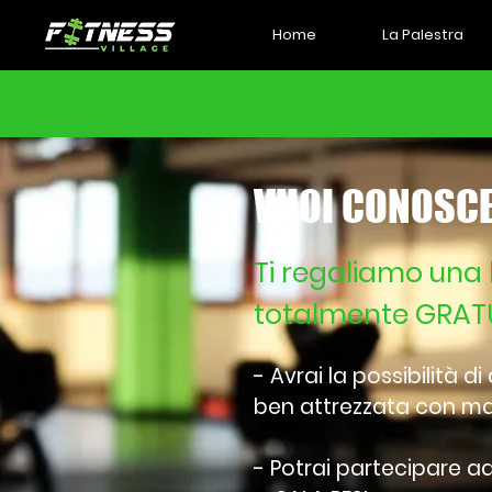
Home
La Palestra
VUOI CONOSCE
Ti regaliamo una 
totalmente GRATU
- Avrai la possibilità d
ben attrezzata con mac
- Potrai partecipare ad